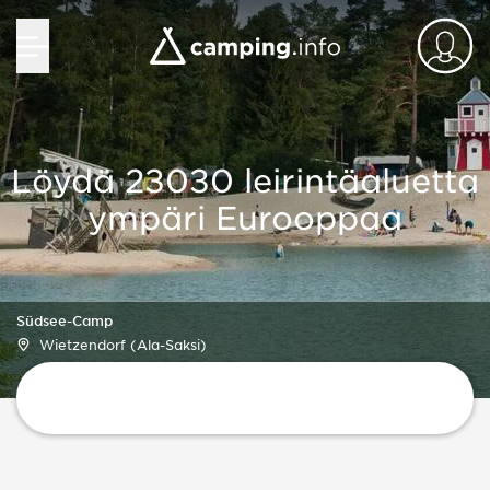
Löydä 23030 leirintäaluetta
ympäri Eurooppaa
Südsee-Camp
Wietzendorf (Ala-Saksi)