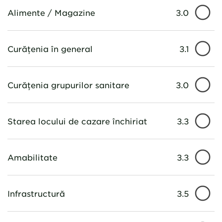
Alimente / Magazine
3.0
Curățenia în general
3.1
Curățenia grupurilor sanitare
3.0
Starea locului de cazare închiriat
3.3
Amabilitate
3.3
Infrastructură
3.5