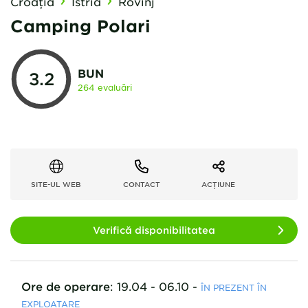
Croaţia
Istria
Rovinj
Camping Polari
BUN
3.2
264 evaluări
SITE-UL WEB
CONTACT
ACȚIUNE
Verifică disponibilitatea
Ore de operare
:
19.04 - 06.10
-
ÎN PREZENT ÎN
EXPLOATARE