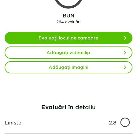
BUN
264 evaluări
Evaluați locul de campare
Adăugați videoclip
Adăugați imagini
Evaluări
în detaliu
Liniște
2.8