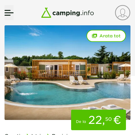
Arata tot
22
,
€
50
De la