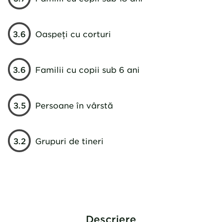
von Fertiggericht zb. Grillplatte
bestellt aber es gibt gar keinen
Grill. Palatschinken mit einer
3.6
Oaspeți cu corturi
Kugel Vanilleeis als Nachtisch
war ein fertiger Pfannkuchen
kalt mit Eis. Wir werden aber
3.6
Familii cu copii sub 6 ani
trotzdem wieder kommen weil
wir uns sehr gut dort erholt
haben, es für den Hund eine
3.5
Persoane în vârstă
super Bademöglickeit gibt und
wir sehr nette Dauercamper
kennengelernt haben und die
3.2
Grupuri de tineri
wir wieder treffen wollen.
Descriere