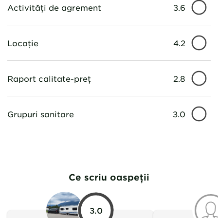
Activități de agrement
3.6
Locație
4.2
Raport calitate-preț
2.8
Grupuri sanitare
3.0
Ce scriu oaspeții
3.0