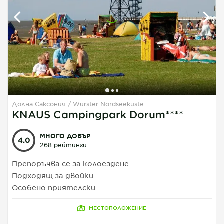
Долна Саксония
Wurster Nordseeküste
1
1
1
KNAUS Campingpark Dorum****
МНОГО ДОБЪР
4.0
268 рейтинги
Препоръчва се за колоездене
Подходящ за двойки
Особено приятелски
МЕСТОПОЛОЖЕНИЕ