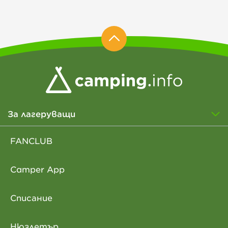
За лагеруващи
FANCLUB
Camper App
Списание
Нюзлетър