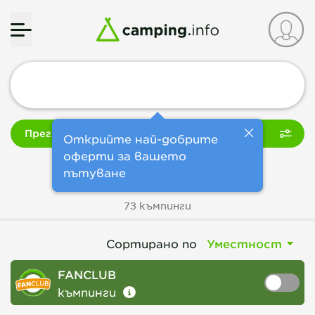
Преглед на картата
Филтър
Открийте най-добрите
оферти за вашето
Къмпинг
Северно море
пътуване
73 къмпинги
Сортирано по
FANCLUB
къмпинги