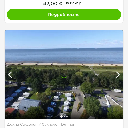
42,00 €
на вечер
Подробности
Долна Саксония
Cuxhaven-Duhnen
1
1
1