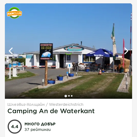
Шлезвиг-Холщайн
Westerdeichstrich
1
1
1
Camping An de Waterkant
МНОГО ДОБЪР
4.4
37 рейтинги