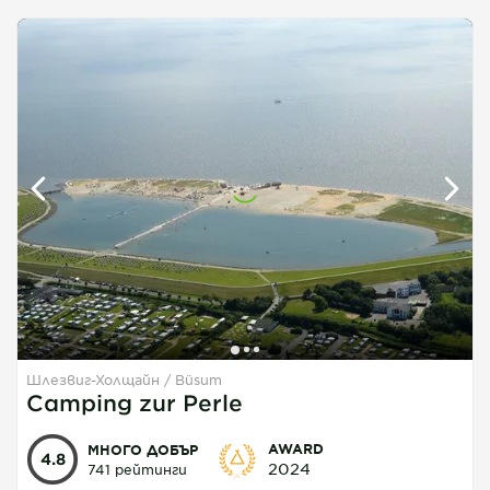
Шлезвиг-Холщайн
Büsum
1
1
1
Camping zur Perle
AWARD
МНОГО ДОБЪР
4.8
2024
741 рейтинги