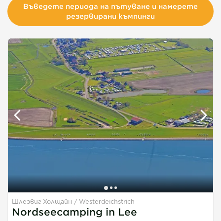
Въведете периода на пътуване и намерете
резервирани къмпинги
Шлезвиг-Холщайн
Westerdeichstrich
1
1
1
Nordseecamping in Lee