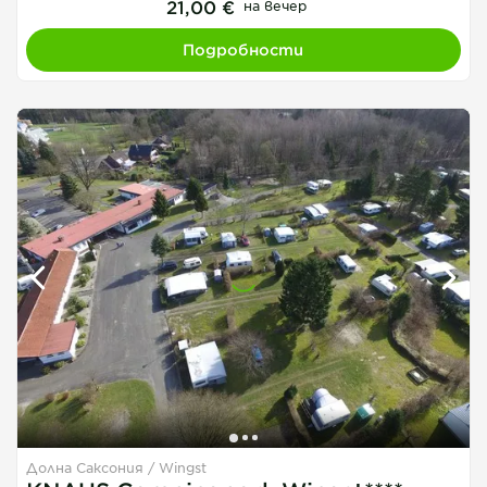
21,00 €
на вечер
Подробности
Долна Саксония
Wingst
1
1
1