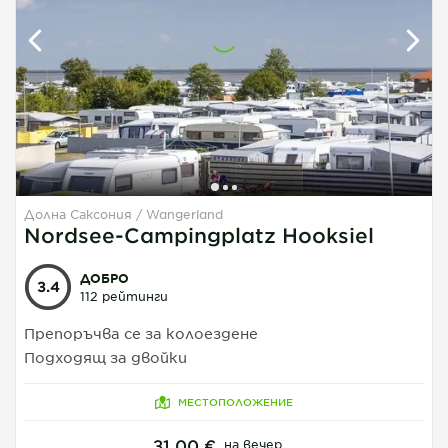
Долна Саксония
Wangerland
1
1
1
Nordsee-Campingplatz Hooksiel
ДОБРО
3.4
112 рейтинги
Препоръчва се за колоездене
Подходящ за двойки
МЕСТОПОЛОЖЕНИЕ
31,00 €
на вечер