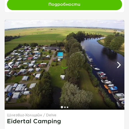
Подробности
Шлезвиг-Холщайн
Delve
1
1
1
Eidertal Camping