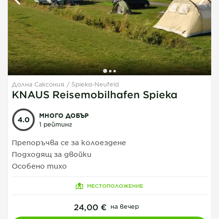
Долна Саксония
Spieka-Neufeld
1
1
1
KNAUS Reisemobilhafen Spieka
МНОГО ДОБЪР
4.0
1 рейтинг
Препоръчва се за колоездене
Подходящ за двойки
Особено тихо
МЕСТОПОЛОЖЕНИЕ
24,00 €
на вечер