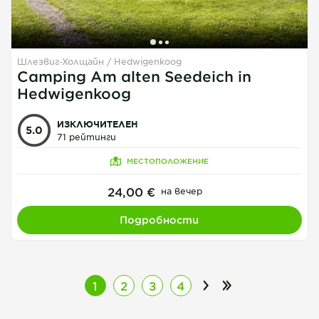
Шлезвиг-Холщайн
Hedwigenkoog
1
1
1
Camping Am alten Seedeich in
Hedwigenkoog
ИЗКЛЮЧИТЕЛЕН
5.0
71 рейтинги
МЕСТОПОЛОЖЕНИЕ
24,00 €
на вечер
Подробности
1
2
3
4