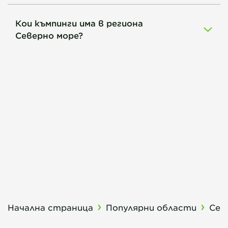
Кои къмпинги има в региона
Северно море?
Начална страница
Популярни области
Сев