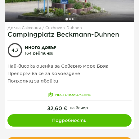
Долна Саксония
Cuxhaven-Duhnen
1
1
1
Campingplatz Beckmann-Duhnen
МНОГО ДОБЪР
4.7
164 рейтинги
Най-висока оценка за Северно море Бряг
Препоръчва се за колоездене
Подходящ за двойки
МЕСТОПОЛОЖЕНИЕ
32,60 €
на вечер
Подробности