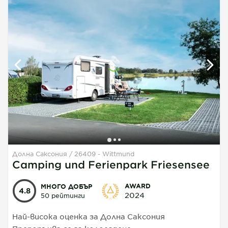
Долна Саксония
26409 - Wittmund
1
1
1
Camping und Ferienpark Friesensee
AWARD
МНОГО ДОБЪР
4.8
2024
50 рейтинги
Най-висока оценка за Долна Саксония